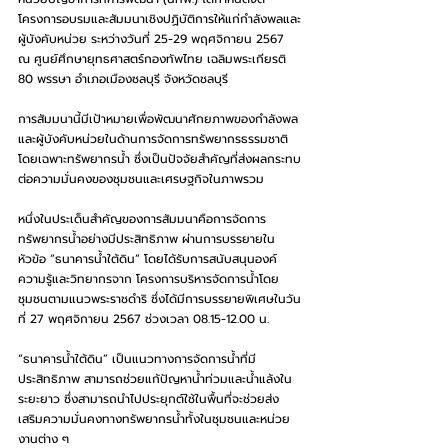
โครงการอบรมและสัมมนาเชิงปฏิบัติการให้แก่กำลังพลและ
ผู้บังคับหน่วย ระหว่างวันที่ 25-29 พฤศจิกายน 2567 
ณ ศูนย์ศึกษายุทธศาสตร์กองทัพไทย เฉลิมพระเกียรติ 
80 พรรษา อำเภอเมืองชลบุรี จังหวัดชลบุรี
การสัมมนานี้มีเป้าหมายเพื่อพัฒนาศักยภาพของกำลังพล
และผู้บังคับหน่วยในด้านการจัดการทรัพยากรธรรมชาติ 
โดยเฉพาะทรัพยากรน้ำ ซึ่งเป็นปัจจัยสำคัญที่ส่งผลกระทบ
ต่อความมั่นคงของชุมชนและเศรษฐกิจในภาพรวม
หนึ่งในประเด็นสำคัญของการสัมมนาคือการจัดการ
ทรัพยากรน้ำอย่างมีประสิทธิภาพ ผ่านการบรรยายใน
หัวข้อ “ธนาคารน้ำใต้ดิน” โดยได้รับการสนับสนุนองค์
ความรู้และวิทยากรจาก โครงการบริหารจัดการน้ำโดย
ชุมชนตามแนวพระราชดำริ ซึ่งได้มีการบรรยายพิเศษในวัน
ที่ 27 พฤศจิกายน 2567 ช่วงเวลา 08.15-12.00 น.
“ธนาคารน้ำใต้ดิน” เป็นแนวทางการจัดการน้ำที่มี
ประสิทธิภาพ สามารถช่วยแก้ปัญหาน้ำท่วมและน้ำแล้งใน
ระยะยาว ซึ่งสามารถนำไปประยุกต์ใช้ในพื้นที่จะช่วยส่ง
เสริมความมั่นคงทางทรัพยากรน้ำทั้งในชุมชนและหน่วย
งานต่าง ๆ