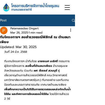
Post
Patamavadee Ongart
Mar 26, 2025
1 min read
ทีมโครงการฯ ลงสำรวจธรณีฟิสิกส์ ณ ตำบลนา
เพียง
Updated:
Mar 30, 2025
วันที่ 24 มี.ค. 2568 
ทีมงานโครงการฯ นำทีมโดย 
นายธเนศ นะธิศรี 
กรรมการ 
ผู้จัดการโครงการ 
ลงพื้นที่ตำบลนาเพียง
 อำเภอชุมแพ 
จังหวัดขอนแก่น ร่วมกับ 
ผศ. ดีเซลล์ สวนบุรี 
ผู้
เชี่ยวชาญด้านการสำรวจธรณีฟิสิกส์ คณะวิทยาศาสตร์ 
มหาวิทยาลัยเกษตรศาสตร์(มก.) ทีมกองช่าง และทีมงาน
ป้องกันและบรรเทาสาธารณภัย เทศบาลตำบลนาเพียง 
เพื่อศึกษาความเป็นไปได้ในการตรวจสอบแหล่งกักเก็บน้ำ
ใต้ดิน และทิศทางการไหลของน้ำใต้ดิน
 โดยใช้การสำรวจ 
2 วิธี 