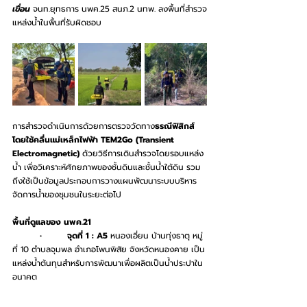
เขื่อน
 จนท.ยุทธการ นพค.25 สนภ.2 นทพ. ลงพื้นที่สำรวจ
แหล่งน้ำในพื้นที่รับผิดชอบ
การสำรวจดำเนินการด้วยการตรวจวัดทาง
ธรณีฟิสิกส์
โดยใช้คลื่นแม่เหล็กไฟฟ้า TEM2Go (Transient 
Electromagnetic)
 ด้วยวิธีการเดินสำรวจโดยรอบแหล่ง
น้ำ เพื่อวิเคราะห์ศักยภาพของชั้นดินและชั้นน้ำใต้ดิน รวม
ถึงใช้เป็นข้อมูลประกอบการวางแผนพัฒนาระบบบริหาร
จัดการน้ำของชุมชนในระยะต่อไป
พื้นที่ดูแลของ นพค.21
	•	
จุดที่ 1 : A5 
หนองเอี่ยน บ้านทุ่งธาตุ หมู่
ที่ 10 ตำบลจุมพล อำเภอโพนพิสัย จังหวัดหนองคาย เป็น
แหล่งน้ำต้นทุนสำหรับการพัฒนาเพื่อผลิตเป็นน้ำประปาใน
อนาคต