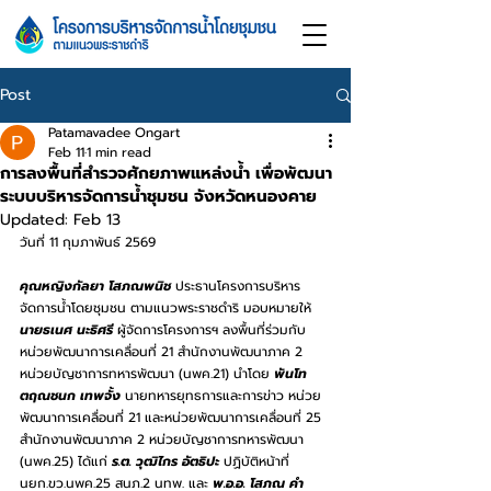
Post
Patamavadee Ongart
Feb 11
1 min read
การลงพื้นที่สำรวจศักยภาพแหล่งน้ำ เพื่อพัฒนา
ระบบบริหารจัดการน้ำชุมชน จังหวัดหนองคาย
Updated:
Feb 13
วันที่ 11 กุมภาพันธ์ 2569
คุณหญิงกัลยา โสภณพนิช 
ประธานโครงการบริหาร
จัดการน้ำโดยชุมชน ตามแนวพระราชดำริ มอบหมายให้ 
นายธเนศ นะธิศรี
 ผู้จัดการโครงการฯ ลงพื้นที่ร่วมกับ
หน่วยพัฒนาการเคลื่อนที่ 21 สำนักงานพัฒนาภาค 2 
หน่วยบัญชาการทหารพัฒนา (นพค.21) นำโดย 
พันโท 
ตฤณชนก เทพจั้ง
 นายทหารยุทธการและการข่าว หน่วย
พัฒนาการเคลื่อนที่ 21 และหน่วยพัฒนาการเคลื่อนที่ 25 
สำนักงานพัฒนาภาค 2 หน่วยบัญชาการทหารพัฒนา 
(นพค.25) ได้แก่ 
ร.ต. วุฒิไกร อัตธิปะ
 ปฏิบัติหน้าที่ 
นยก.ขว.นพค.25 สนภ.2 นทพ. และ 
พ.อ.อ. โสภณ คำ